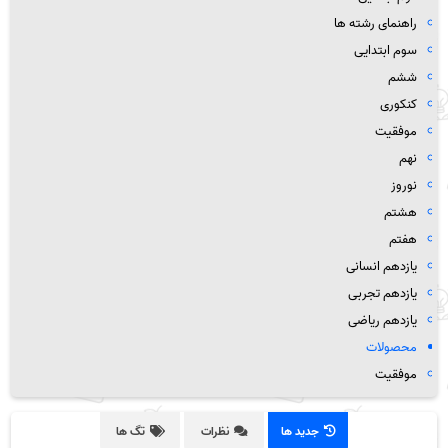
راهنمای رشته ها
سوم ابتدایی
ششم
کنکوری
موفقیت
نهم
نوروز
هشتم
هفتم
یازدهم انسانی
یازدهم تجربی
یازدهم ریاضی
محصولات
موفقیت
جدید ها
نظرات
تگ ها