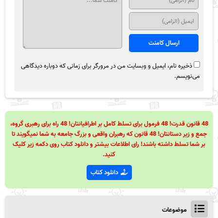
ذخیره نام، ایمیل و وبسایت من در مرورگر برای زمانی که دوباره دیدگاهی
می‌نویسم.
48 قانون قدرت! 48 فرمول برای تسلط کامل بر اطرافیانتان! 48 راه برای رهبری گروه،
جمع و زیر دستانتان! 48 قانون که رهبران واقعی و بزرگ جامعه به شما نمیگویند تا
بر شما تسلط داشته باشند! رای اطلاعات بیشتر و دانلود کتاب روی دکمه زیر کلیک
کنید.
دانلود کتاب
موضوعات