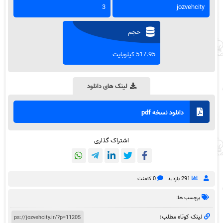
3
jozvehcity
حجم
517.95 کیلوبایت
لینک های دانلود
دانلود نسخه pdf
اشتراک گذاری
291 بازدید
0 کامنت
برچسب ها:
لینک کوتاه مطلب: