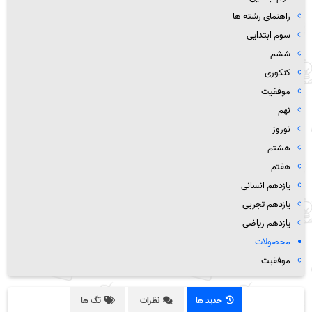
راهنمای رشته ها
سوم ابتدایی
ششم
کنکوری
موفقیت
نهم
نوروز
هشتم
هفتم
یازدهم انسانی
یازدهم تجربی
یازدهم ریاضی
محصولات
موفقیت
جدید ها
نظرات
تگ ها