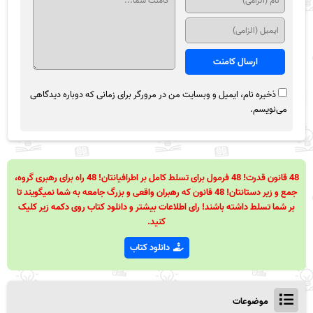
ذخیره نام، ایمیل و وبسایت من در مرورگر برای زمانی که دوباره دیدگاهی
می‌نویسم.
48 قانون قدرت! 48 فرمول برای تسلط کامل بر اطرافیانتان! 48 راه برای رهبری گروه،
جمع و زیر دستانتان! 48 قانون که رهبران واقعی و بزرگ جامعه به شما نمیگویند تا
بر شما تسلط داشته باشند! رای اطلاعات بیشتر و دانلود کتاب روی دکمه زیر کلیک
کنید.
دانلود کتاب
موضوعات