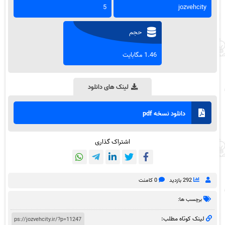
5
jozvehcity
حجم
1.46 مگابایت
لینک های دانلود
دانلود نسخه pdf
اشتراک گذاری
292 بازدید
0 کامنت
برچسب ها:
لینک کوتاه مطلب: