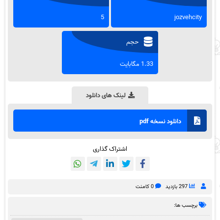
5
jozvehcity
حجم
1.33 مگابایت
لینک های دانلود
دانلود نسخه pdf
اشتراک گذاری
297 بازدید
0 کامنت
برچسب ها: