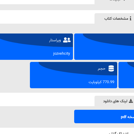
مشخصات کتاب
ویراستار
jozvehcity
حجم
770.99 کیلوبایت
لینک های دانلود
ه pdf
اشتراک گذاری