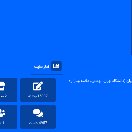
آمار سایت
ان (دانشگاه تهران، بهشتی، علامه و...) راه
15007 نوشته
2 محصول
4957 کامنت
1 کاربر