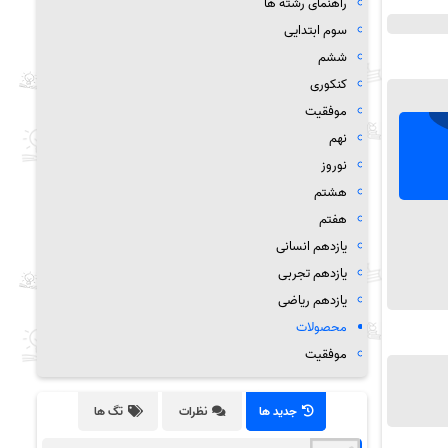
راهنمای رشته ها
سوم ابتدایی
ششم
کنکوری
موفقیت
نهم
نوروز
هشتم
هفتم
یازدهم انسانی
یازدهم تجربی
یازدهم ریاضی
محصولات
موفقیت
جدید ها
نظرات
تگ ها