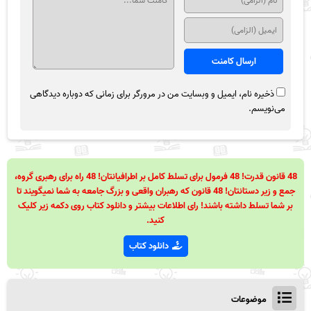
ذخیره نام، ایمیل و وبسایت من در مرورگر برای زمانی که دوباره دیدگاهی
می‌نویسم.
48 قانون قدرت! 48 فرمول برای تسلط کامل بر اطرافیانتان! 48 راه برای رهبری گروه،
جمع و زیر دستانتان! 48 قانون که رهبران واقعی و بزرگ جامعه به شما نمیگویند تا
بر شما تسلط داشته باشند! رای اطلاعات بیشتر و دانلود کتاب روی دکمه زیر کلیک
کنید.
دانلود کتاب
موضوعات