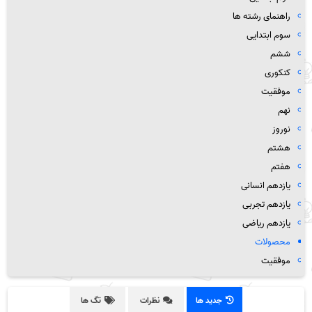
راهنمای رشته ها
سوم ابتدایی
ششم
کنکوری
موفقیت
نهم
نوروز
هشتم
هفتم
یازدهم انسانی
یازدهم تجربی
یازدهم ریاضی
محصولات
موفقیت
جدید ها
نظرات
تگ ها