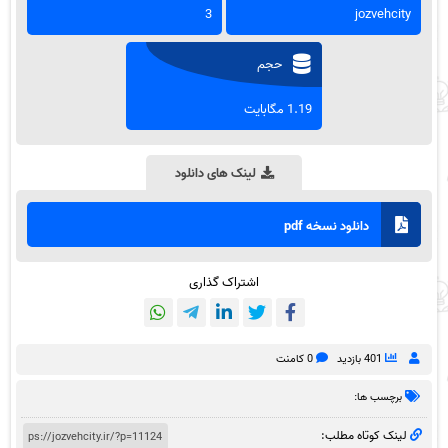
3
jozvehcity
حجم
1.19 مگابایت
لینک های دانلود
دانلود نسخه pdf
اشتراک گذاری
401 بازدید
0 کامنت
برچسب ها:
لینک کوتاه مطلب: