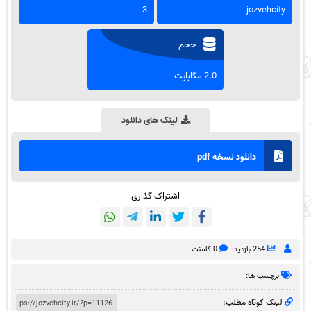
3
jozvehcity
حجم
2.0 مگابایت
لینک های دانلود
دانلود نسخه pdf
اشتراک گذاری
254 بازدید
0 کامنت
برچسب ها:
لینک کوتاه مطلب: