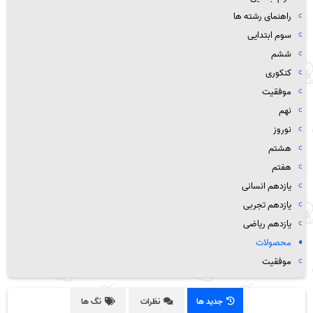
راهنمای رشته ها
سوم ابتدایی
ششم
کنکوری
موفقیت
نهم
نوروز
هشتم
هفتم
یازدهم انسانی
یازدهم تجربی
یازدهم ریاضی
محصولات
موفقیت
جدید ها
نظرات
تگ ها