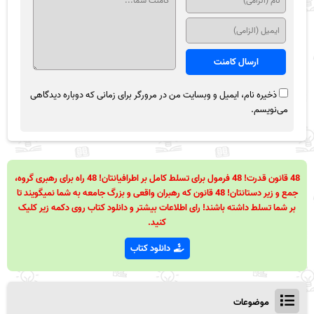
ذخیره نام، ایمیل و وبسایت من در مرورگر برای زمانی که دوباره دیدگاهی
می‌نویسم.
48 قانون قدرت! 48 فرمول برای تسلط کامل بر اطرافیانتان! 48 راه برای رهبری گروه،
جمع و زیر دستانتان! 48 قانون که رهبران واقعی و بزرگ جامعه به شما نمیگویند تا
بر شما تسلط داشته باشند! رای اطلاعات بیشتر و دانلود کتاب روی دکمه زیر کلیک
کنید.
دانلود کتاب
موضوعات