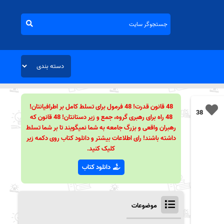
48 قانون قدرت! 48 فرمول برای تسلط کامل بر اطرافیانتان!
38
48 راه برای رهبری گروه، جمع و زیر دستانتان! 48 قانون که
رهبران واقعی و بزرگ جامعه به شما نمیگویند تا بر شما تسلط
داشته باشند! رای اطلاعات بیشتر و دانلود کتاب روی دکمه زیر
کلیک کنید.
دانلود کتاب
موضوعات