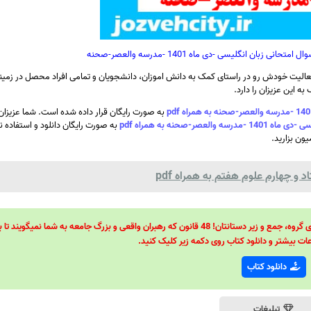
بان انگلیسی -دی ماه 1401 -مدرسه والعصر-صحنه
الیت خودش رو در راستای کمک به دانش اموزان، دانشجویان و تمامی افراد محصل در زمینه
ه این عزیزان را دارد.
به صورت رایگان قرار داده شده است. شما عزیزان 
صحنه به همراه pdf
به صورت رایگان دانلود و استفاده نم
ون بزارید.
و چهارم علوم هفتم به همراه pdf
48 قانون قدرت! 48 فرمول برای تسلط کامل بر اطرافیانتان! 48 راه برای رهبری گروه، جمع و زیر دستانتان! 48 قانون که رهبران واقعی و بزرگ جامعه به شما نمیگ
ات بیشتر و دانلود کتاب روی دکمه زیر کلیک کنید.
دانلود کتاب
تبلیغات