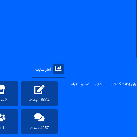
آمار سایت
ان (دانشگاه تهران، بهشتی، علامه و...) راه
15004 نوشته
2 محصول
4957 کامنت
1 کاربر