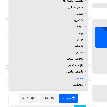
راهنمای رشته ها
سوم ابتدایی
ششم
کنکوری
موفقیت
نهم
نوروز
هشتم
هفتم
یازدهم انسانی
یازدهم تجربی
یازدهم ریاضی
محصولات
موفقیت
جدید ها
نظرات
تگ ها