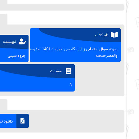
نام کتاب
نویسنده
نمونه سوال امتحانی زبان انگلیسی -دی ماه 1401 -مدرسه
والعصر-صحنه
جزوه سیتی
صفحات
3
دانلود نسخ