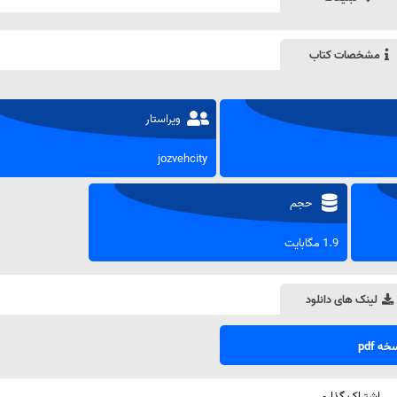
مشخصات کتاب
ویراستار
jozvehcity
حجم
1.9 مگابایت
لینک های دانلود
ه pdf
اشتراک گذاری