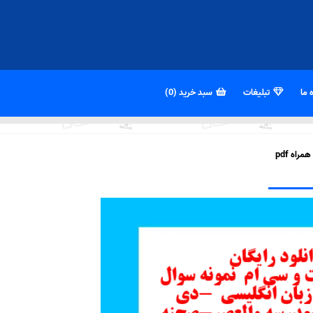
 ما
تبلیغات
سبد خرید (0)
اه pdf