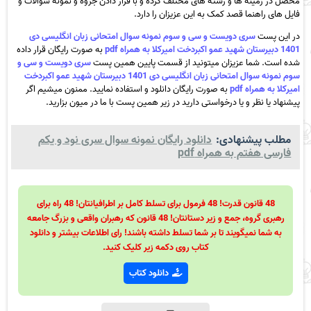
محصل در زمینه ها و رشته های مختلف کرده و با قرار دادن جزوه و نمونه سوالات و
فایل های راهنما قصد کمک به این عزیزان را دارد.
در این پست
سری دویست و سی و سوم نمونه سوال امتحانی زبان انگلیسی دی
1401 دبیرستان شهید عمو اکبردخت امیرکلا به همراه pdf
به صورت رایگان قرار داده
شده است. شما عزیزان میتونید از قسمت پایین همین پست
سری دویست و سی و
سوم نمونه سوال امتحانی زبان انگلیسی دی 1401 دبیرستان شهید عمو اکبردخت
امیرکلا به همراه pdf
به صورت رایگان دانلود و استفاده نمایید. ممنون میشیم اگر
پیشنهاد یا نظر و یا درخواستی دارید در زیر همین پست با ما در میون بزارید.
مطلب پیشنهادی:
دانلود رایگان نمونه سوال سری نود و یکم
فارسی هفتم به همراه pdf
48 قانون قدرت! 48 فرمول برای تسلط کامل بر اطرافیانتان! 48 راه برای
رهبری گروه، جمع و زیر دستانتان! 48 قانون که رهبران واقعی و بزرگ جامعه
به شما نمیگویند تا بر شما تسلط داشته باشند! رای اطلاعات بیشتر و دانلود
کتاب روی دکمه زیر کلیک کنید.
دانلود کتاب