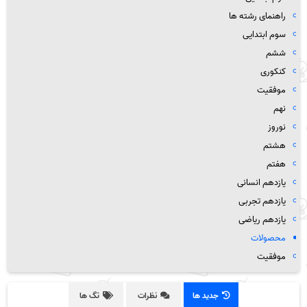
راهنمای رشته ها
سوم ابتدایی
ششم
کنکوری
موفقیت
نهم
نوروز
هشتم
هفتم
یازدهم انسانی
یازدهم تجربی
یازدهم ریاضی
محصولات
موفقیت
جدید ها
نظرات
تگ ها