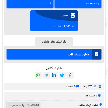
2
jozvehcity
حجم
541.46 کیلوبایت
لینک های دانلود
دانلود نسخه pdf
اشتراک گذاری
476 بازدید
0 کامنت
برچسب ها:
لینک کوتاه مطلب: