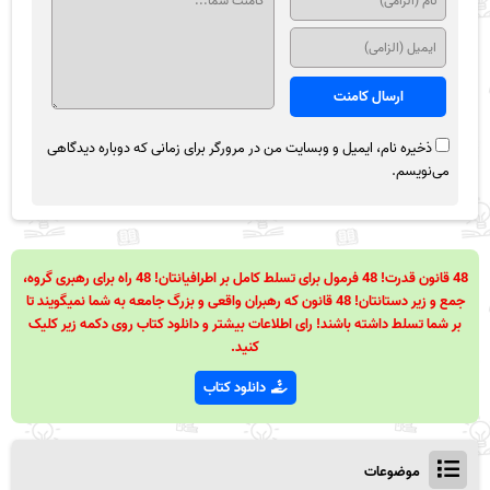
ذخیره نام، ایمیل و وبسایت من در مرورگر برای زمانی که دوباره دیدگاهی
می‌نویسم.
48 قانون قدرت! 48 فرمول برای تسلط کامل بر اطرافیانتان! 48 راه برای رهبری گروه،
جمع و زیر دستانتان! 48 قانون که رهبران واقعی و بزرگ جامعه به شما نمیگویند تا
بر شما تسلط داشته باشند! رای اطلاعات بیشتر و دانلود کتاب روی دکمه زیر کلیک
کنید.
دانلود کتاب
موضوعات