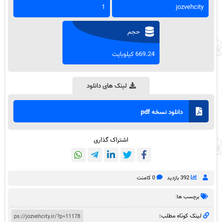
1
jozvehcity
حجم
669.24 کیلوبایت
لینک های دانلود
دانلود نسخه pdf
اشتراک گذاری
392 بازدید
0 کامنت
برچسب ها:
لینک کوتاه مطلب: