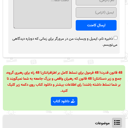
ذخیره نام، ایمیل و وبسایت من در مرورگر برای زمانی که دوباره دیدگاهی
می‌نویسم.
48 قانون قدرت! 48 فرمول برای تسلط کامل بر اطرافیانتان! 48 راه برای رهبری گروه،
جمع و زیر دستانتان! 48 قانون که رهبران واقعی و بزرگ جامعه به شما نمیگویند تا
بر شما تسلط داشته باشند! رای اطلاعات بیشتر و دانلود کتاب روی دکمه زیر کلیک
کنید.
دانلود کتاب
موضوعات