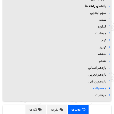
راهنمای رشته ها
سوم ابتدایی
ششم
کنکوری
موفقیت
نهم
نوروز
هشتم
هفتم
یازدهم انسانی
یازدهم تجربی
یازدهم ریاضی
محصولات
موفقیت
جدید ها
نظرات
تگ ها