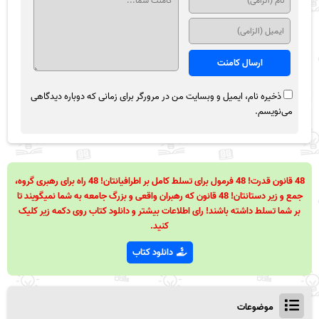
ذخیره نام، ایمیل و وبسایت من در مرورگر برای زمانی که دوباره دیدگاهی
می‌نویسم.
48 قانون قدرت! 48 فرمول برای تسلط کامل بر اطرافیانتان! 48 راه برای رهبری گروه،
جمع و زیر دستانتان! 48 قانون که رهبران واقعی و بزرگ جامعه به شما نمیگویند تا
بر شما تسلط داشته باشند! رای اطلاعات بیشتر و دانلود کتاب روی دکمه زیر کلیک
کنید.
دانلود کتاب
موضوعات