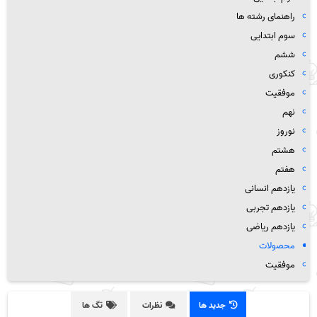
راهنمای رشته ها
سوم ابتدایی
ششم
کنکوری
موفقیت
نهم
نوروز
هشتم
هفتم
یازدهم انسانی
یازدهم تجربی
یازدهم ریاضی
محصولات
موفقیت
جدید ها
نظرات
تگ ها