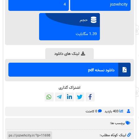
4
jozvehcity
حجم
1.39 مگابایت
لینک های دانلود
دانلود نسخه pdf
اشتراک گذاری
403 بازدید
0 کامنت
برچسب ها:
لینک کوتاه مطلب: