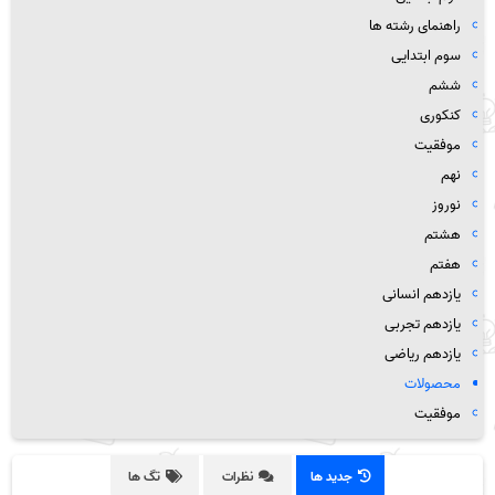
راهنمای رشته ها
سوم ابتدایی
ششم
کنکوری
موفقیت
نهم
نوروز
هشتم
هفتم
یازدهم انسانی
یازدهم تجربی
یازدهم ریاضی
محصولات
موفقیت
جدید ها
نظرات
تگ ها