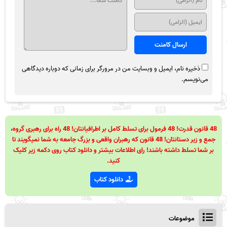
ذخیره نام، ایمیل و وبسایت من در مرورگر برای زمانی که دوباره دیدگاهی
می‌نویسم.
48 قانون قدرت! 48 فرمول برای تسلط کامل بر اطرافیانتان! 48 راه برای رهبری گروه،
جمع و زیر دستانتان! 48 قانون که رهبران واقعی و بزرگ جامعه به شما نمیگویند تا
بر شما تسلط داشته باشند! رای اطلاعات بیشتر و دانلود کتاب روی دکمه زیر کلیک
کنید.
دانلود کتاب
موضوعات