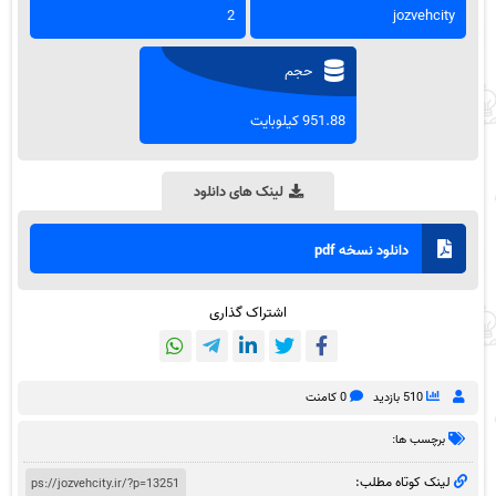
2
jozvehcity
حجم
951.88 کیلوبایت
لینک های دانلود
دانلود نسخه pdf
اشتراک گذاری
510 بازدید
0 کامنت
برچسب ها:
لینک کوتاه مطلب: