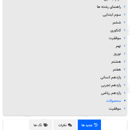
راهنمای رشته ها
سوم ابتدایی
ششم
کنکوری
موفقیت
نهم
نوروز
هشتم
هفتم
یازدهم انسانی
یازدهم تجربی
یازدهم ریاضی
محصولات
موفقیت
جدید ها
نظرات
تگ ها