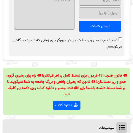
ذخیره نام، ایمیل و وبسایت من در مرورگر برای زمانی که دوباره دیدگاهی
می‌نویسم.
48 قانون قدرت! 48 فرمول برای تسلط کامل بر اطرافیانتان! 48 راه برای رهبری گروه،
جمع و زیر دستانتان! 48 قانون که رهبران واقعی و بزرگ جامعه به شما نمیگویند تا
بر شما تسلط داشته باشند! رای اطلاعات بیشتر و دانلود کتاب روی دکمه زیر کلیک
کنید.
دانلود کتاب
موضوعات