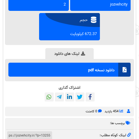
2
jozvehcity
حجم
672.37 کیلوبایت
لینک های دانلود
دانلود نسخه pdf
اشتراک گذاری
454 بازدید
0 کامنت
برچسب ها:
لینک کوتاه مطلب: