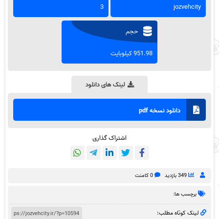
3
jozvehcity
حجم
951.98 کیلوبایت
لینک های دانلود
دانلود نسخه pdf
اشتراک گذاری
349 بازدید
0 کامنت
برچسب ها:
لینک کوتاه مطلب: