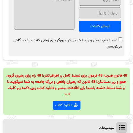
ذخیره نام، ایمیل و وبسایت من در مرورگر برای زمانی که دوباره دیدگاهی
می‌نویسم.
48 قانون قدرت! 48 فرمول برای تسلط کامل بر اطرافیانتان! 48 راه برای رهبری گروه،
جمع و زیر دستانتان! 48 قانون که رهبران واقعی و بزرگ جامعه به شما نمیگویند تا
بر شما تسلط داشته باشند! رای اطلاعات بیشتر و دانلود کتاب روی دکمه زیر کلیک
کنید.
دانلود کتاب
موضوعات