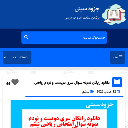
جزوه سیتی
برترین سایت جزوات درسی
منو
دانلود رایگان نمونه سوال سری دویست و نودم ریاضی
44
ششم دبستان به همراه pdf
12 جولای 2023
ششم