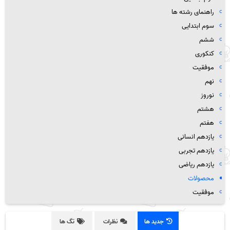
راهنمای رشته ها
سوم ابتدایی
ششم
کنکوری
موفقیت
نهم
نوروز
هشتم
هفتم
یازدهم انسانی
یازدهم تجربی
یازدهم ریاضی
محصولات
موفقیت
جدید ها
نظرات
تگ ها