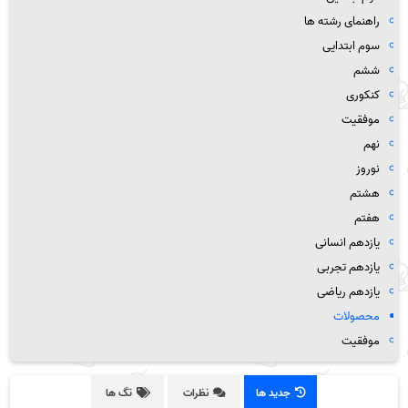
راهنمای رشته ها
سوم ابتدایی
ششم
کنکوری
موفقیت
نهم
نوروز
هشتم
هفتم
یازدهم انسانی
یازدهم تجربی
یازدهم ریاضی
محصولات
موفقیت
جدید ها
نظرات
تگ ها