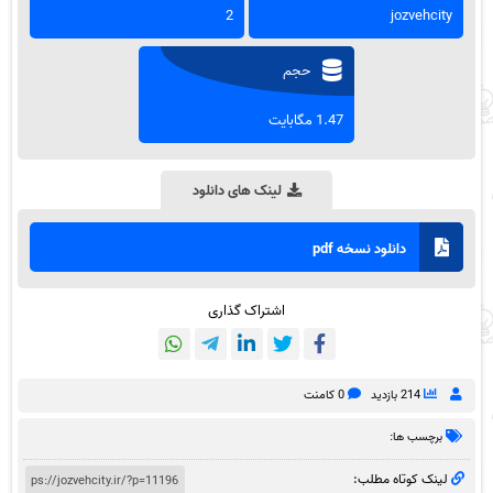
2
jozvehcity
حجم
1.47 مگابایت
لینک های دانلود
دانلود نسخه pdf
اشتراک گذاری
214 بازدید
0 کامنت
برچسب ها:
لینک کوتاه مطلب: