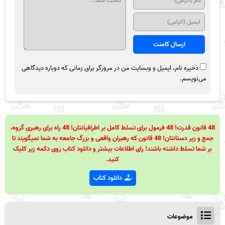
ذخیره نام، ایمیل و وبسایت من در مرورگر برای زمانی که دوباره دیدگاهی
می‌نویسم.
48 قانون قدرت! 48 فرمول برای تسلط کامل بر اطرافیانتان! 48 راه برای رهبری گروه،
جمع و زیر دستانتان! 48 قانون که رهبران واقعی و بزرگ جامعه به شما نمیگویند تا
بر شما تسلط داشته باشند! رای اطلاعات بیشتر و دانلود کتاب روی دکمه زیر کلیک
کنید.
دانلود کتاب
موضوعات