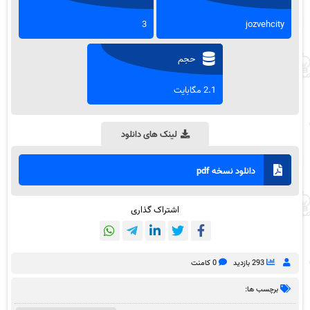
3
jozvehcity
حجم
2.1 مگابایت
لینک های دانلود
دانلود نسخه pdf
اشتراک گذاری
293 بازدید
0 کامنت
برچسب ها: