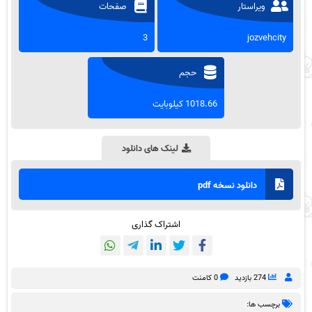
ویراستار
صفحات
3
jozvehcity
حجم
1018.66 کیلوبایت
لینک های دانلود
دانلود نسخه pdf
اشتراک گذاری
274 بازدید
0 کامنت
برچسب ها: