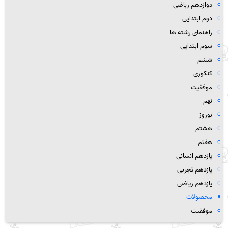
دوازدهم رباضی
دوم ابتدایی
راهنمای رشته ها
سوم ابتدایی
ششم
کنکوری
موفقیت
نهم
نوروز
هشتم
هفتم
یازدهم انسانی
یازدهم تجربی
یازدهم ریاضی
محصولات
موفقیت