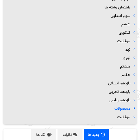
راهنمای رشته ها
سوم ابتدایی
ششم
کنکوری
موفقیت
نهم
نوروز
هشتم
هفتم
یازدهم انسانی
یازدهم تجربی
یازدهم ریاضی
محصولات
موفقیت
جدید ها
نظرات
تگ ها