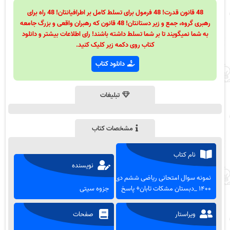
48 قانون قدرت! 48 فرمول برای تسلط کامل بر اطرافیانتان! 48 راه برای
رهبری گروه، جمع و زیر دستانتان! 48 قانون که رهبران واقعی و بزرگ جامعه
به شما نمیگویند تا بر شما تسلط داشته باشند! رای اطلاعات بیشتر و دانلود
کتاب روی دکمه زیر کلیک کنید.
دانلود کتاب
تبلیغات
مشخصات کتاب
نام کتاب
نویسنده
نمونه سوال امتحانی ریاضی ششم دی
۱۴۰۰ _دبستان مشکات تابان+ پاسخ
جزوه سیتی
ویراستار
صفحات