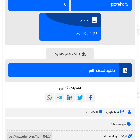
6
jozvehcity
حجم
1.35 مگابایت
لینک های دانلود
دانلود نسخه pdf
اشتراک گذاری
404 بازدید
0 کامنت
برچسب ها:
لینک کوتاه مطلب: