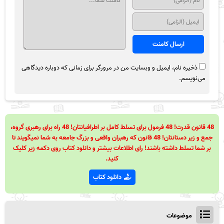
ذخیره نام، ایمیل و وبسایت من در مرورگر برای زمانی که دوباره دیدگاهی
می‌نویسم.
48 قانون قدرت! 48 فرمول برای تسلط کامل بر اطرافیانتان! 48 راه برای رهبری گروه،
جمع و زیر دستانتان! 48 قانون که رهبران واقعی و بزرگ جامعه به شما نمیگویند تا
بر شما تسلط داشته باشند! رای اطلاعات بیشتر و دانلود کتاب روی دکمه زیر کلیک
کنید.
دانلود کتاب
موضوعات