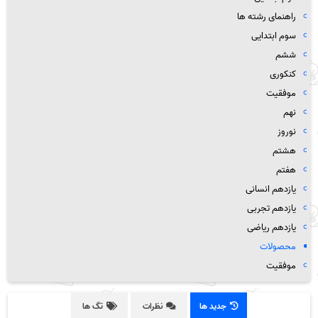
راهنمای رشته ها
سوم ابتدایی
ششم
کنکوری
موفقیت
نهم
نوروز
هشتم
هفتم
یازدهم انسانی
یازدهم تجربی
یازدهم ریاضی
محصولات
موفقیت
جدید ها
نظرات
تگ ها