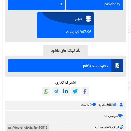
3
jozvehcity
حجم
967.96 کیلوبایت
لینک های دانلود
دانلود نسخه pdf
اشتراک گذاری
368 بازدید
0 کامنت
برچسب ها:
لینک کوتاه مطلب: