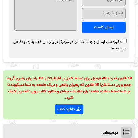
ذخیره نام، ایمیل و وبسایت من در مرورگر برای زمانی که دوباره دیدگاهی
می‌نویسم.
48 قانون قدرت! 48 فرمول برای تسلط کامل بر اطرافیانتان! 48 راه برای رهبری گروه،
جمع و زیر دستانتان! 48 قانون که رهبران واقعی و بزرگ جامعه به شما نمیگویند تا
بر شما تسلط داشته باشند! رای اطلاعات بیشتر و دانلود کتاب روی دکمه زیر کلیک
کنید.
دانلود کتاب
موضوعات