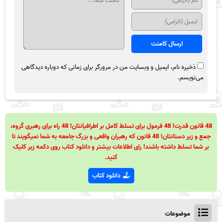
ذخیره نام، ایمیل و وبسایت من در مرورگر برای زمانی که دوباره دیدگاهی
می‌نویسم.
48 قانون قدرت! 48 فرمول برای تسلط کامل بر اطرافیانتان! 48 راه برای رهبری گروه،
جمع و زیر دستانتان! 48 قانون که رهبران واقعی و بزرگ جامعه به شما نمیگویند تا
بر شما تسلط داشته باشند! رای اطلاعات بیشتر و دانلود کتاب روی دکمه زیر کلیک
کنید.
دانلود کتاب
موضوعات