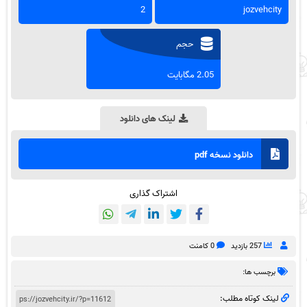
2
jozvehcity
حجم
2.05 مگابایت
لینک های دانلود
دانلود نسخه pdf
اشتراک گذاری
257 بازدید
0 کامنت
برچسب ها:
لینک کوتاه مطلب: