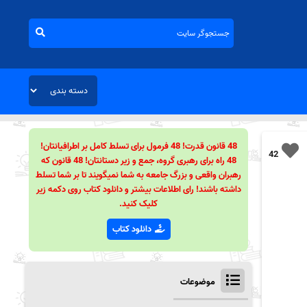
48 قانون قدرت! 48 فرمول برای تسلط کامل بر اطرافیانتان!
42
48 راه برای رهبری گروه، جمع و زیر دستانتان! 48 قانون که
رهبران واقعی و بزرگ جامعه به شما نمیگویند تا بر شما تسلط
داشته باشند! رای اطلاعات بیشتر و دانلود کتاب روی دکمه زیر
کلیک کنید.
دانلود کتاب
موضوعات