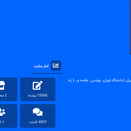
آمار سایت
ان (دانشگاه تهران، بهشتی، علامه و...) راه
15008 نوشته
2 محصول
4957 کامنت
1 کاربر