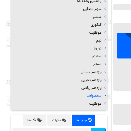
راهنمای رشته ها
سوم ابتدایی
ششم
کنکوری
موفقیت
نهم
نوروز
هشتم
هفتم
یازدهم انسانی
یازدهم تجربی
یازدهم ریاضی
محصولات
موفقیت
جدید ها
نظرات
تگ ها