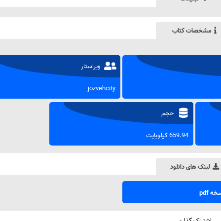
مشخصات کتاب
ویراستار
jozvehcity
حجم
659.94 کیلوبایت
لینک های دانلود
ه pdf
اشتراک گذاری