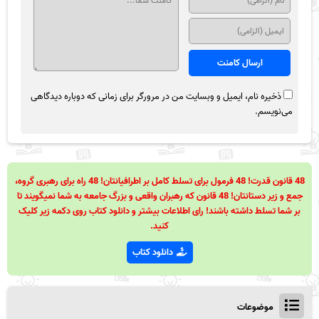
ذخیره نام، ایمیل و وبسایت من در مرورگر برای زمانی که دوباره دیدگاهی
می‌نویسم.
48 قانون قدرت! 48 فرمول برای تسلط کامل بر اطرافیانتان! 48 راه برای رهبری گروه،
جمع و زیر دستانتان! 48 قانون که رهبران واقعی و بزرگ جامعه به شما نمیگویند تا
بر شما تسلط داشته باشند! رای اطلاعات بیشتر و دانلود کتاب روی دکمه زیر کلیک
کنید.
دانلود کتاب
موضوعات