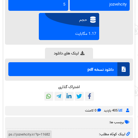
5
jozvehcity
حجم
1.17 مگابایت
لینک های دانلود
دانلود نسخه pdf
اشتراک گذاری
405 بازدید
0 کامنت
برچسب ها:
لینک کوتاه مطلب: