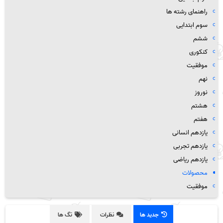
راهنمای رشته ها
سوم ابتدایی
ششم
کنکوری
موفقیت
نهم
نوروز
هشتم
هفتم
یازدهم انسانی
یازدهم تجربی
یازدهم ریاضی
محصولات
موفقیت
جدید ها
نظرات
تگ ها