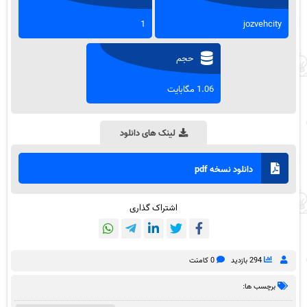
1
jozvehcity
حجم
1.06 مگابایت
لینک های دانلود
دانلود نسخه pdf
اشتراک گذاری
294 بازدید
0 کامنت
برچسب ها: