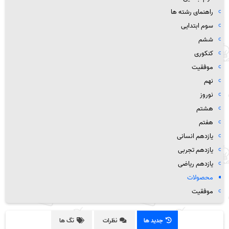
راهنمای رشته ها
سوم ابتدایی
ششم
کنکوری
موفقیت
نهم
نوروز
هشتم
هفتم
یازدهم انسانی
یازدهم تجربی
یازدهم ریاضی
محصولات
موفقیت
جدید ها
نظرات
تگ ها