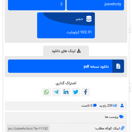
2
jozvehcity
حجم
932.91 کیلوبایت
لینک های دانلود
دانلود نسخه pdf
اشتراک گذاری
239 بازدید
0 کامنت
برچسب ها:
لینک کوتاه مطلب: