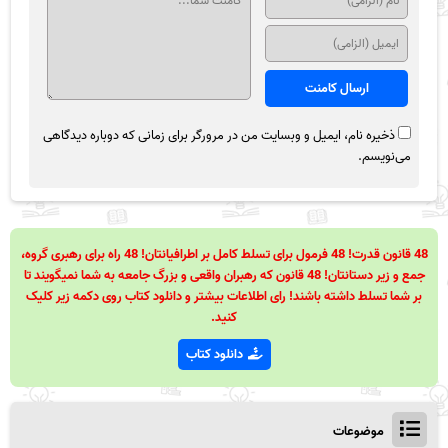
ذخیره نام، ایمیل و وبسایت من در مرورگر برای زمانی که دوباره دیدگاهی
می‌نویسم.
48 قانون قدرت! 48 فرمول برای تسلط کامل بر اطرافیانتان! 48 راه برای رهبری گروه،
جمع و زیر دستانتان! 48 قانون که رهبران واقعی و بزرگ جامعه به شما نمیگویند تا
بر شما تسلط داشته باشند! رای اطلاعات بیشتر و دانلود کتاب روی دکمه زیر کلیک
کنید.
دانلود کتاب
موضوعات