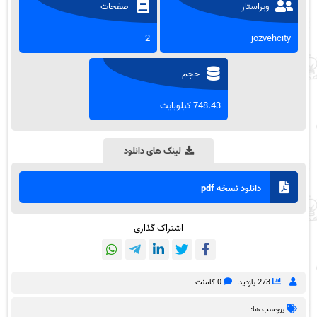
ویراستار
صفحات
2
jozvehcity
حجم
748.43 کیلوبایت
لینک های دانلود
دانلود نسخه pdf
اشتراک گذاری
273 بازدید
0 کامنت
برچسب ها: