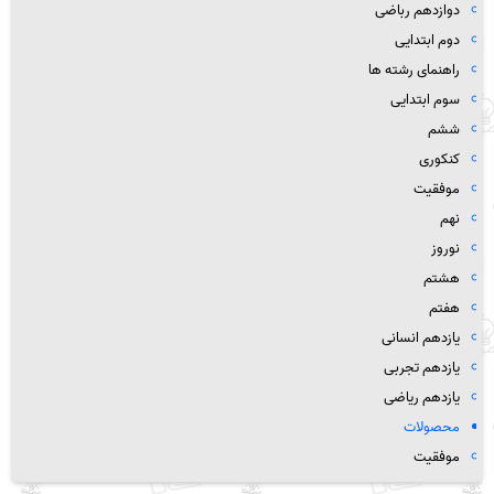
دوازدهم رباضی
دوم ابتدایی
راهنمای رشته ها
سوم ابتدایی
ششم
کنکوری
موفقیت
نهم
نوروز
هشتم
هفتم
یازدهم انسانی
یازدهم تجربی
یازدهم ریاضی
محصولات
موفقیت