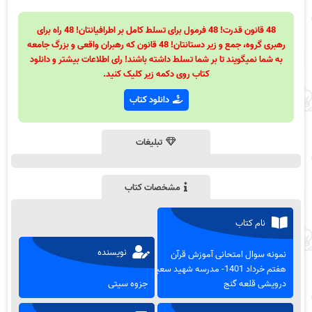
48 قانون قدرت! 48 فرمول برای تسلط کامل بر اطرافیانتان! 48 راه برای
رهبری گروه، جمع و زیر دستانتان! 48 قانون که رهبران واقعی و بزرگ جامعه
به شما نمیگویند تا بر شما تسلط داشته باشند! رای اطلاعات بیشتر و دانلود
کتاب روی دکمه زیر کلیک کنید.
دانلود کتاب
تبلیغات
مشخصات کتاب
نام کتاب
نویسنده
نمونه سوال امتحانی آموزش قرآن
هفتم خرداد 1401- مدرسه شهید سعید
درویشی قلعه گنج
جزوه سیتی