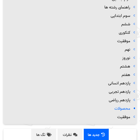
راهنمای رشته ها
سوم ابتدایی
ششم
کنکوری
موفقیت
نهم
نوروز
هشتم
هفتم
یازدهم انسانی
یازدهم تجربی
یازدهم ریاضی
محصولات
موفقیت
جدید ها
نظرات
تگ ها