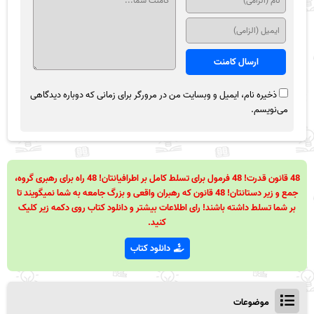
ذخیره نام، ایمیل و وبسایت من در مرورگر برای زمانی که دوباره دیدگاهی
می‌نویسم.
48 قانون قدرت! 48 فرمول برای تسلط کامل بر اطرافیانتان! 48 راه برای رهبری گروه،
جمع و زیر دستانتان! 48 قانون که رهبران واقعی و بزرگ جامعه به شما نمیگویند تا
بر شما تسلط داشته باشند! رای اطلاعات بیشتر و دانلود کتاب روی دکمه زیر کلیک
کنید.
دانلود کتاب
موضوعات