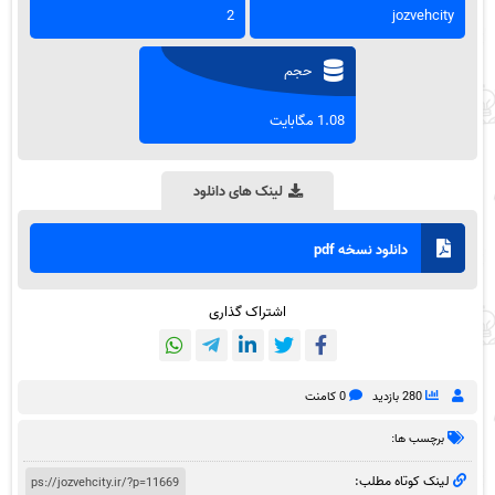
2
jozvehcity
حجم
1.08 مگابایت
لینک های دانلود
دانلود نسخه pdf
اشتراک گذاری
280 بازدید
0 کامنت
برچسب ها:
لینک کوتاه مطلب: