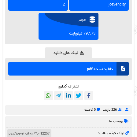
2
jozvehcity
حجم
797.73 کیلوبایت
لینک های دانلود
دانلود نسخه pdf
اشتراک گذاری
226 بازدید
0 کامنت
برچسب ها:
لینک کوتاه مطلب: