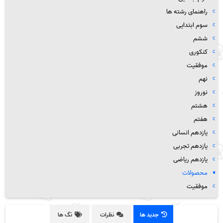
راهنمای رشته ها
سوم ابتدایی
ششم
کنکوری
موفقیت
نهم
نوروز
هشتم
هفتم
یازدهم انسانی
یازدهم تجربی
یازدهم ریاضی
محصولات
موفقیت
جدید ها
نظرات
تگ ها