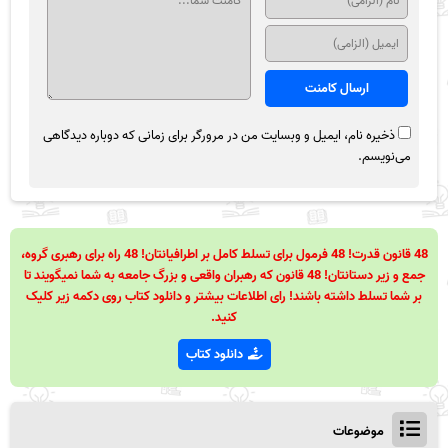
ذخیره نام، ایمیل و وبسایت من در مرورگر برای زمانی که دوباره دیدگاهی
می‌نویسم.
48 قانون قدرت! 48 فرمول برای تسلط کامل بر اطرافیانتان! 48 راه برای رهبری گروه،
جمع و زیر دستانتان! 48 قانون که رهبران واقعی و بزرگ جامعه به شما نمیگویند تا
بر شما تسلط داشته باشند! رای اطلاعات بیشتر و دانلود کتاب روی دکمه زیر کلیک
کنید.
دانلود کتاب
موضوعات