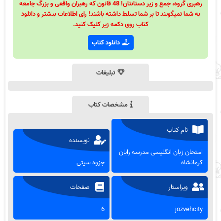
رهبری گروه، جمع و زیر دستانتان! 48 قانون که رهبران واقعی و بزرگ جامعه
به شما نمیگویند تا بر شما تسلط داشته باشند! رای اطلاعات بیشتر و دانلود
کتاب روی دکمه زیر کلیک کنید.
دانلود کتاب
تبلیغات
مشخصات کتاب
نام کتاب
نویسنده
امتحان زبان انگلیسی مدرسه رایان
کرمانشاه
جزوه سیتی
ویراستار
صفحات
6
jozvehcity