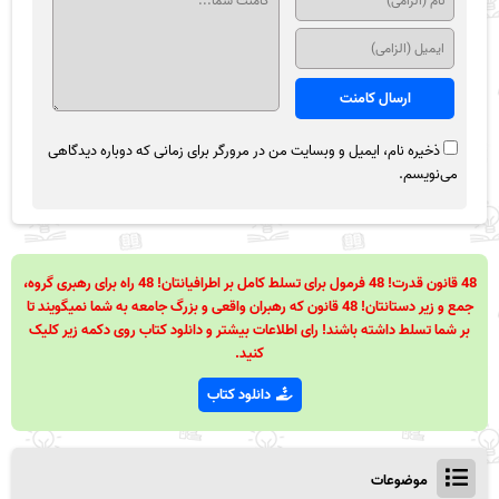
ذخیره نام، ایمیل و وبسایت من در مرورگر برای زمانی که دوباره دیدگاهی
می‌نویسم.
48 قانون قدرت! 48 فرمول برای تسلط کامل بر اطرافیانتان! 48 راه برای رهبری گروه،
جمع و زیر دستانتان! 48 قانون که رهبران واقعی و بزرگ جامعه به شما نمیگویند تا
بر شما تسلط داشته باشند! رای اطلاعات بیشتر و دانلود کتاب روی دکمه زیر کلیک
کنید.
دانلود کتاب
موضوعات