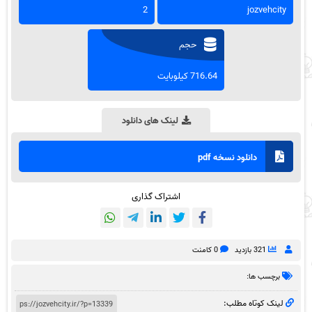
2
jozvehcity
حجم
716.64 کیلوبایت
لینک های دانلود
دانلود نسخه pdf
اشتراک گذاری
321 بازدید
0 کامنت
برچسب ها:
لینک کوتاه مطلب: