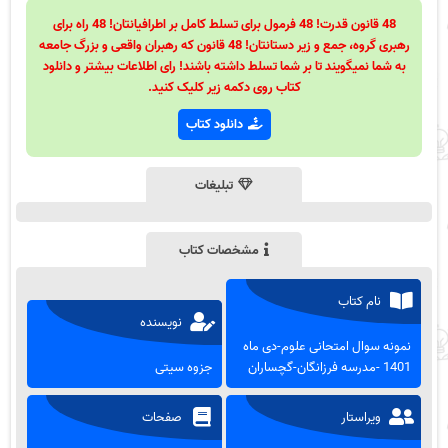
48 قانون قدرت! 48 فرمول برای تسلط کامل بر اطرافیانتان! 48 راه برای
رهبری گروه، جمع و زیر دستانتان! 48 قانون که رهبران واقعی و بزرگ جامعه
به شما نمیگویند تا بر شما تسلط داشته باشند! رای اطلاعات بیشتر و دانلود
کتاب روی دکمه زیر کلیک کنید.
دانلود کتاب
تبلیغات
مشخصات کتاب
نام کتاب
نویسنده
نمونه سوال امتحانی علوم-دی ماه
1401 -مدرسه فرزانگان-گچساران
جزوه سیتی
ویراستار
صفحات