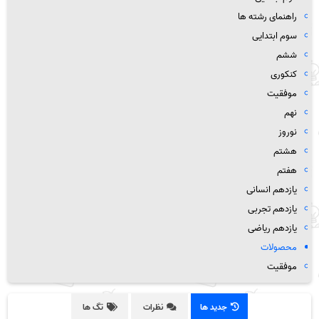
راهنمای رشته ها
سوم ابتدایی
ششم
کنکوری
موفقیت
نهم
نوروز
هشتم
هفتم
یازدهم انسانی
یازدهم تجربی
یازدهم ریاضی
محصولات
موفقیت
جدید ها
نظرات
تگ ها