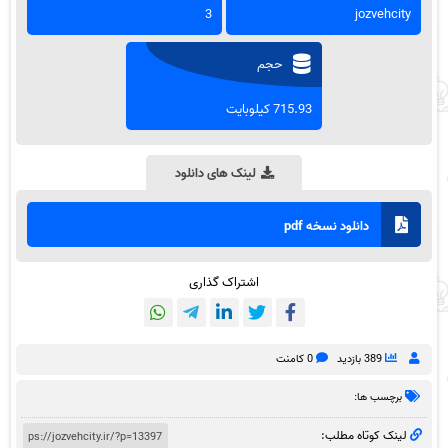
3
jozvehcity
حجم
715.93 کیلوبایت
لینک های دانلود
دانلود نسخه pdf
اشتراک گذاری
389 بازدید
0 کامنت
برچسب ها:
لینک کوتاه مطلب: