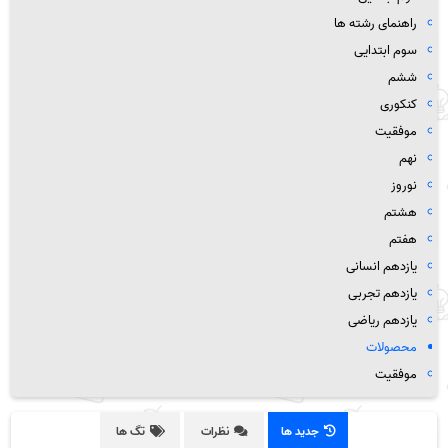
راهنمای رشته ها
سوم ابتدایی
ششم
کنکوری
موفقیت
نهم
نوروز
هشتم
هفتم
یازدهم انسانی
یازدهم تجربی
یازدهم ریاضی
محصولات
موفقیت
جدید ها
نظرات
تگ ها