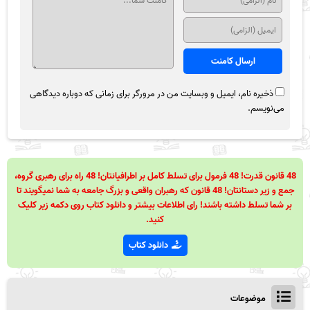
ذخیره نام، ایمیل و وبسایت من در مرورگر برای زمانی که دوباره دیدگاهی
می‌نویسم.
48 قانون قدرت! 48 فرمول برای تسلط کامل بر اطرافیانتان! 48 راه برای رهبری گروه،
جمع و زیر دستانتان! 48 قانون که رهبران واقعی و بزرگ جامعه به شما نمیگویند تا
بر شما تسلط داشته باشند! رای اطلاعات بیشتر و دانلود کتاب روی دکمه زیر کلیک
کنید.
دانلود کتاب
موضوعات