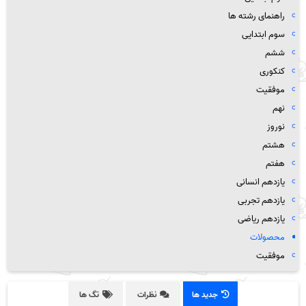
راهنمای رشته ها
سوم ابتدایی
ششم
کنکوری
موفقیت
نهم
نوروز
هشتم
هفتم
یازدهم انسانی
یازدهم تجربی
یازدهم ریاضی
محصولات
موفقیت
جدید ها
نظرات
تگ ها