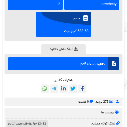
2
jozvehcity
حجم
538.63 کیلوبایت
لینک های دانلود
دانلود نسخه pdf
اشتراک گذاری
278 بازدید
0 کامنت
برچسب ها:
لینک کوتاه مطلب: