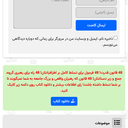
ذخیره نام، ایمیل و وبسایت من در مرورگر برای زمانی که دوباره دیدگاهی
می‌نویسم.
48 قانون قدرت! 48 فرمول برای تسلط کامل بر اطرافیانتان! 48 راه برای رهبری گروه،
جمع و زیر دستانتان! 48 قانون که رهبران واقعی و بزرگ جامعه به شما نمیگویند تا
بر شما تسلط داشته باشند! رای اطلاعات بیشتر و دانلود کتاب روی دکمه زیر کلیک
کنید.
دانلود کتاب
موضوعات