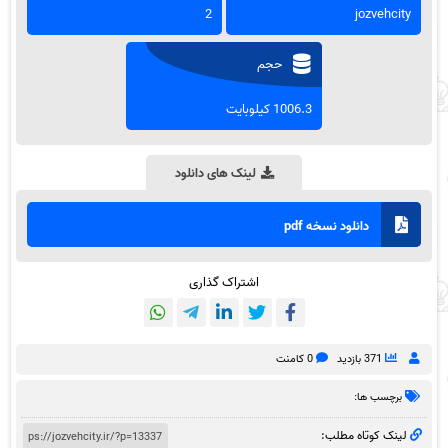
2
jozvehcity
حجم
1006.3 کیلوبایت
لینک های دانلود
دانلود نسخه pdf
اشتراک گذاری
371 بازدید
0 کامنت
برچسب ها:
لینک کوتاه مطلب: