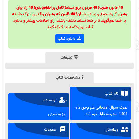
48 قانون قدرت! 48 فرمول برای تسلط کامل بر اطرافیانتان! 48 راه برای
رهبری گروه، جمع و زیر دستانتان! 48 قانون که رهبران واقعی و بزرگ جامعه
به شما نمیگویند تا بر شما تسلط داشته باشند! رای اطلاعات بیشتر و دانلود
کتاب روی دکمه زیر کلیک کنید.
دانلود کتاب
تبلیغات
مشخصات کتاب
نام کتاب
نویسنده
نمونه سوال امتحانی علوم-دی ماه
1401 -مدرسه دارا -خرم آباد
جزوه سیتی
ویراستار
صفحات