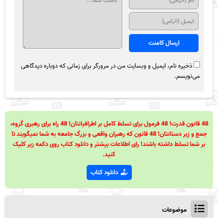
ذخیره نام، ایمیل و وبسایت من در مرورگر برای زمانی که دوباره دیدگاهی
می‌نویسم.
48 قانون قدرت! 48 فرمول برای تسلط کامل بر اطرافیانتان! 48 راه برای رهبری گروه،
جمع و زیر دستانتان! 48 قانون که رهبران واقعی و بزرگ جامعه به شما نمیگویند تا
بر شما تسلط داشته باشند! رای اطلاعات بیشتر و دانلود کتاب روی دکمه زیر کلیک
کنید.
دانلود کتاب
موضوعات