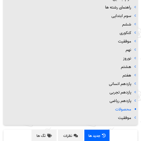
راهنمای رشته ها
سوم ابتدایی
ششم
کنکوری
موفقیت
نهم
نوروز
هشتم
هفتم
یازدهم انسانی
یازدهم تجربی
یازدهم ریاضی
محصولات
موفقیت
جدید ها
نظرات
تگ ها