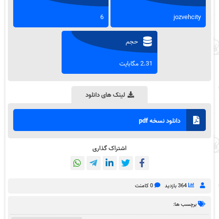
6
jozvehcity
حجم
2.31 مگابایت
لینک های دانلود
دانلود نسخه pdf
اشتراک گذاری
364 بازدید
0 کامنت
برچسب ها: