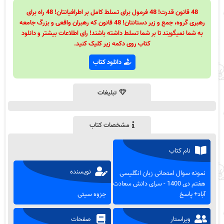
48 قانون قدرت! 48 فرمول برای تسلط کامل بر اطرافیانتان! 48 راه برای
رهبری گروه، جمع و زیر دستانتان! 48 قانون که رهبران واقعی و بزرگ جامعه
به شما نمیگویند تا بر شما تسلط داشته باشند! رای اطلاعات بیشتر و دانلود
کتاب روی دکمه زیر کلیک کنید.
دانلود کتاب
تبلیغات
مشخصات کتاب
نام کتاب
نویسنده
نمونه سوال امتحانی زبان انگلیسی
هفتم دی 1400 - سرای دانش سعادت
آباد+ پاسخ
جزوه سیتی
ویراستار
صفحات