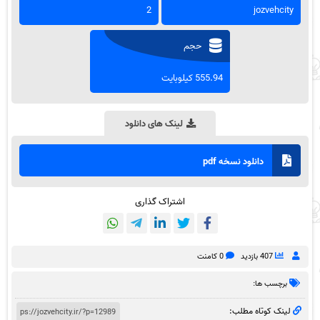
2
jozvehcity
حجم
555.94 کیلوبایت
لینک های دانلود
دانلود نسخه pdf
اشتراک گذاری
407 بازدید
0 کامنت
برچسب ها:
لینک کوتاه مطلب: