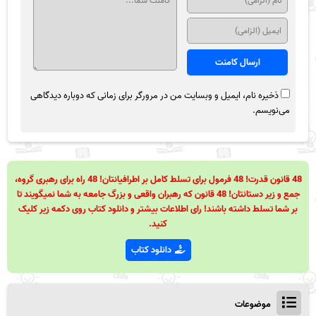
ذخیره نام، ایمیل و وبسایت من در مرورگر برای زمانی که دوباره دیدگاهی
می‌نویسم.
48 قانون قدرت! 48 فرمول برای تسلط کامل بر اطرافیانتان! 48 راه برای رهبری گروه،
جمع و زیر دستانتان! 48 قانون که رهبران واقعی و بزرگ جامعه به شما نمیگویند تا
بر شما تسلط داشته باشند! رای اطلاعات بیشتر و دانلود کتاب روی دکمه زیر کلیک
کنید.
دانلود کتاب
موضوعات