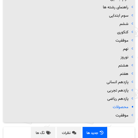
راهنمای رشته ها
سوم ابتدایی
ششم
کنکوری
موفقیت
نهم
نوروز
هشتم
هفتم
یازدهم انسانی
یازدهم تجربی
یازدهم ریاضی
محصولات
موفقیت
جدید ها
نظرات
تگ ها