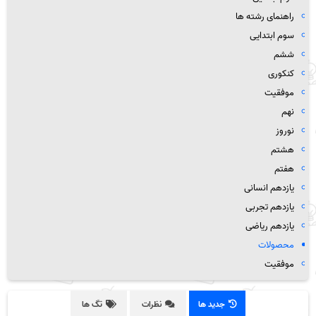
راهنمای رشته ها
سوم ابتدایی
ششم
کنکوری
موفقیت
نهم
نوروز
هشتم
هفتم
یازدهم انسانی
یازدهم تجربی
یازدهم ریاضی
محصولات
موفقیت
جدید ها
نظرات
تگ ها