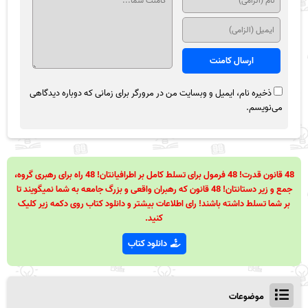
ذخیره نام، ایمیل و وبسایت من در مرورگر برای زمانی که دوباره دیدگاهی
می‌نویسم.
48 قانون قدرت! 48 فرمول برای تسلط کامل بر اطرافیانتان! 48 راه برای رهبری گروه،
جمع و زیر دستانتان! 48 قانون که رهبران واقعی و بزرگ جامعه به شما نمیگویند تا
بر شما تسلط داشته باشند! رای اطلاعات بیشتر و دانلود کتاب روی دکمه زیر کلیک
کنید.
دانلود کتاب
موضوعات