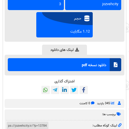
3
jozvehcity
حجم
1.12 مگابایت
لینک های دانلود
دانلود نسخه pdf
اشتراک گذاری
345 بازدید
0 کامنت
برچسب ها:
لینک کوتاه مطلب: