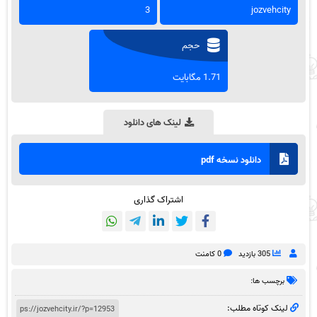
3
jozvehcity
حجم
1.71 مگابایت
لینک های دانلود
دانلود نسخه pdf
اشتراک گذاری
305 بازدید
0 کامنت
برچسب ها:
لینک کوتاه مطلب: