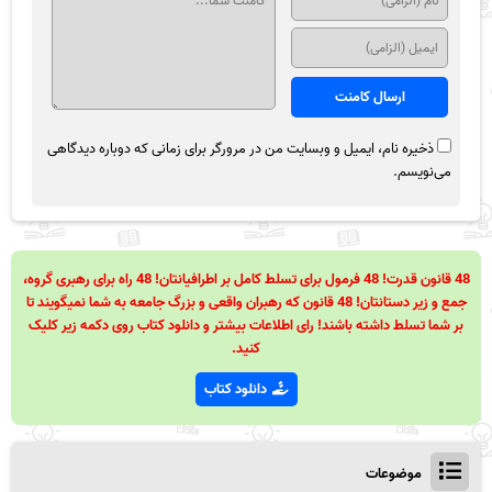
ذخیره نام، ایمیل و وبسایت من در مرورگر برای زمانی که دوباره دیدگاهی
می‌نویسم.
48 قانون قدرت! 48 فرمول برای تسلط کامل بر اطرافیانتان! 48 راه برای رهبری گروه،
جمع و زیر دستانتان! 48 قانون که رهبران واقعی و بزرگ جامعه به شما نمیگویند تا
بر شما تسلط داشته باشند! رای اطلاعات بیشتر و دانلود کتاب روی دکمه زیر کلیک
کنید.
دانلود کتاب
موضوعات