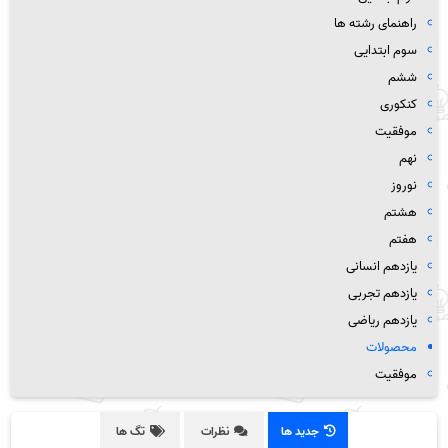
راهنمای رشته ها
سوم ابتدایی
ششم
کنکوری
موفقیت
نهم
نوروز
هشتم
هفتم
یازدهم انسانی
یازدهم تجربی
یازدهم ریاضی
محصولات
موفقیت
جدید ها
نظرات
تگ ها