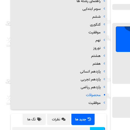
راهنمای رشته ها
سوم ابتدایی
ششم
کنکوری
موفقیت
نهم
نوروز
هشتم
هفتم
یازدهم انسانی
یازدهم تجربی
یازدهم ریاضی
محصولات
موفقیت
جدید ها
نظرات
تگ ها