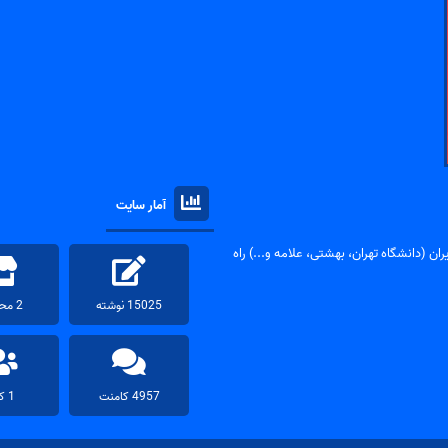
آمار سایت
ان (دانشگاه تهران، بهشتی، علامه و...) راه
15025 نوشته
2 محصول
4957 کامنت
1 کاربر