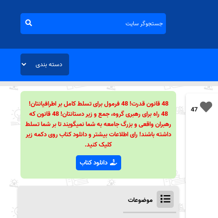
48 قانون قدرت! 48 فرمول برای تسلط کامل بر اطرافیانتان!
47
48 راه برای رهبری گروه، جمع و زیر دستانتان! 48 قانون که
رهبران واقعی و بزرگ جامعه به شما نمیگویند تا بر شما تسلط
داشته باشند! رای اطلاعات بیشتر و دانلود کتاب روی دکمه زیر
کلیک کنید.
دانلود کتاب
موضوعات