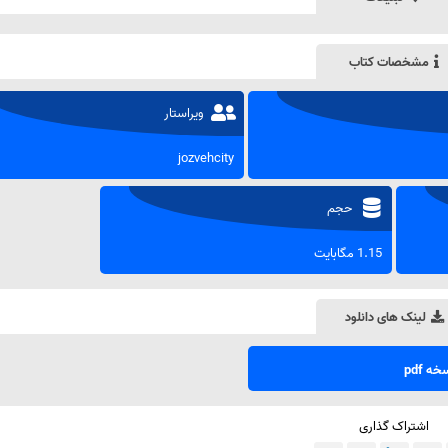
مشخصات کتاب
ویراستار
jozvehcity
حجم
1.15 مگابایت
لینک های دانلود
ه pdf
اشتراک گذاری