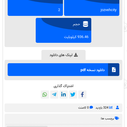
2
jozvehcity
حجم
936.46 کیلوبایت
لینک های دانلود
دانلود نسخه pdf
اشتراک گذاری
324 بازدید
0 کامنت
برچسب ها: