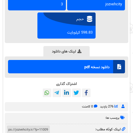
3
jozvehcity
حجم
598.83 کیلوبایت
لینک های دانلود
دانلود نسخه pdf
اشتراک گذاری
276 بازدید
0 کامنت
برچسب ها:
لینک کوتاه مطلب: