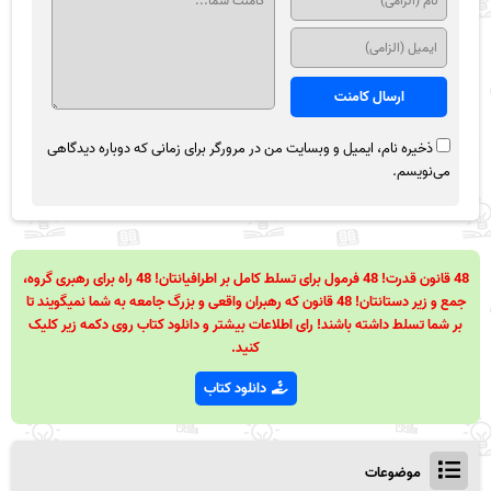
ذخیره نام، ایمیل و وبسایت من در مرورگر برای زمانی که دوباره دیدگاهی
می‌نویسم.
48 قانون قدرت! 48 فرمول برای تسلط کامل بر اطرافیانتان! 48 راه برای رهبری گروه،
جمع و زیر دستانتان! 48 قانون که رهبران واقعی و بزرگ جامعه به شما نمیگویند تا
بر شما تسلط داشته باشند! رای اطلاعات بیشتر و دانلود کتاب روی دکمه زیر کلیک
کنید.
دانلود کتاب
موضوعات