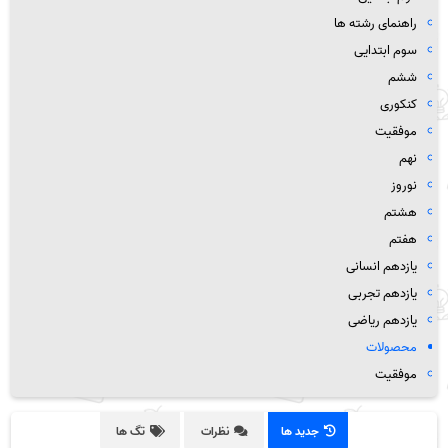
راهنمای رشته ها
سوم ابتدایی
ششم
کنکوری
موفقیت
نهم
نوروز
هشتم
هفتم
یازدهم انسانی
یازدهم تجربی
یازدهم ریاضی
محصولات
موفقیت
جدید ها
نظرات
تگ ها