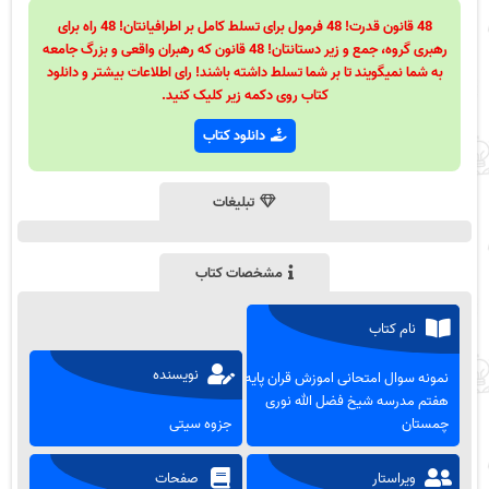
48 قانون قدرت! 48 فرمول برای تسلط کامل بر اطرافیانتان! 48 راه برای
رهبری گروه، جمع و زیر دستانتان! 48 قانون که رهبران واقعی و بزرگ جامعه
به شما نمیگویند تا بر شما تسلط داشته باشند! رای اطلاعات بیشتر و دانلود
کتاب روی دکمه زیر کلیک کنید.
دانلود کتاب
تبلیغات
مشخصات کتاب
نام کتاب
نویسنده
نمونه سوال امتحانی اموزش قران پایه
هفتم مدرسه شیخ فضل الله نوری
چمستان
جزوه سیتی
ویراستار
صفحات