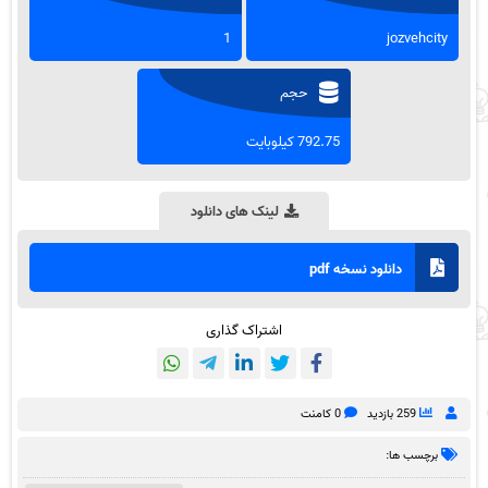
1
jozvehcity
حجم
792.75 کیلوبایت
لینک های دانلود
دانلود نسخه pdf
اشتراک گذاری
259 بازدید
0 کامنت
برچسب ها: