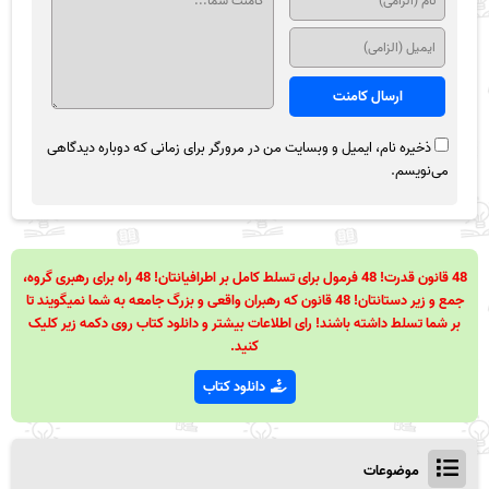
ذخیره نام، ایمیل و وبسایت من در مرورگر برای زمانی که دوباره دیدگاهی
می‌نویسم.
48 قانون قدرت! 48 فرمول برای تسلط کامل بر اطرافیانتان! 48 راه برای رهبری گروه،
جمع و زیر دستانتان! 48 قانون که رهبران واقعی و بزرگ جامعه به شما نمیگویند تا
بر شما تسلط داشته باشند! رای اطلاعات بیشتر و دانلود کتاب روی دکمه زیر کلیک
کنید.
دانلود کتاب
موضوعات