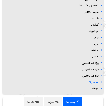
راهنمای رشته ها
سوم ابتدایی
ششم
کنکوری
موفقیت
نهم
نوروز
هشتم
هفتم
یازدهم انسانی
یازدهم تجربی
یازدهم ریاضی
محصولات
موفقیت
جدید ها
نظرات
تگ ها