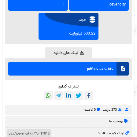
1
jozvehcity
حجم
600.22 کیلوبایت
لینک های دانلود
دانلود نسخه pdf
اشتراک گذاری
273 بازدید
0 کامنت
برچسب ها:
لینک کوتاه مطلب: