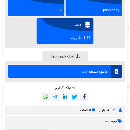
2
jozvehcity
حجم
1.13 مگابایت
لینک های دانلود
دانلود نسخه pdf
اشتراک گذاری
341 بازدید
0 کامنت
برچسب ها: