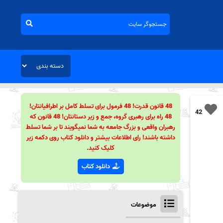
48 قانون قدرت! 48 فرمول برای تسلط کامل بر اطرافیانتان!
42
48 راه برای رهبری گروه، جمع و زیر دستانتان! 48 قانون که
رهبران واقعی و بزرگ جامعه به شما نمیگویند تا بر شما تسلط
داشته باشند! رای اطلاعات بیشتر و دانلود کتاب روی دکمه زیر
کلیک کنید.
دانلود کتاب
موضوعات