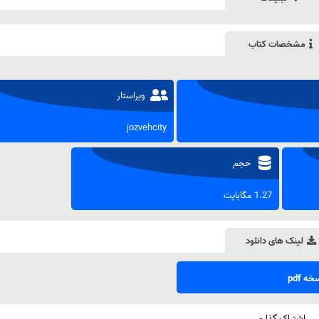
مشخصات کتاب
ویراستار
jozvehcity
حجم
1.27 مگابایت
لینک های دانلود
ه pdf
اشتراک گذاری