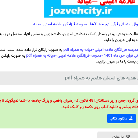
140 -مدرسه فرزانگان علامه امینی -میانه
الیت خودش رو در راستای کمک به دانش اموزان، دانشجویان و تمامی افراد محصل در زمینه
ه این عزیزان را دارد.
به صورت رایگان قرار داده شده است. شما 
امه امینی -میانه به همراه pdf
به صورت رایگان د
 پست با ما در میون بزارید.
هدیه های آسمان هفتم به همراه pdf
48 قانون قدرت! 48 فرمول برای تسلط کامل بر اطرافیانتان! 48 راه برای رهبری گروه، جمع و زیر دستانتان! 48 قانون که رهبران واقعی و بزرگ جامعه به شما نمیگ
ات بیشتر و دانلود کتاب روی دکمه زیر کلیک کنید.
دانلود کتاب
تبلیغات