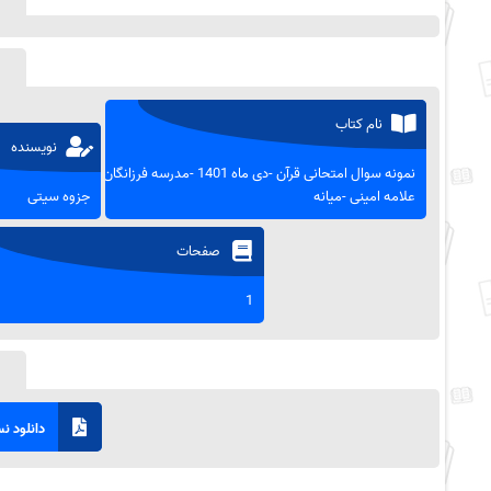
نام کتاب
نویسنده
نمونه سوال امتحانی قرآن -دی ماه 1401 -مدرسه فرزانگان
علامه امینی -میانه
جزوه سیتی
صفحات
1
دانلود نسخ