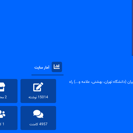
آمار سایت
ان (دانشگاه تهران، بهشتی، علامه و...) راه
15014 نوشته
2 محصول
4957 کامنت
1 کاربر