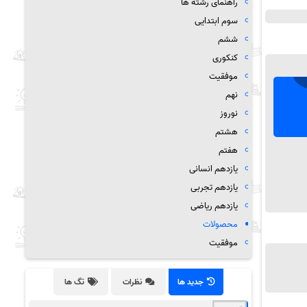
راهنمای رشته ها
سوم ابتدایی
ششم
کنکوری
موفقیت
نهم
نوروز
هشتم
هفتم
یازدهم انسانی
یازدهم تجربی
یازدهم ریاضی
محصولات
موفقیت
جدید ها
نظرات
تگ ها