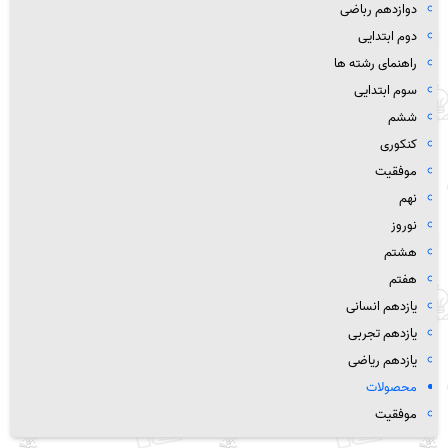
دوازدهم رباضی
دوم ابتدایی
راهنمای رشته ها
سوم ابتدایی
ششم
کنکوری
موفقیت
نهم
نوروز
هشتم
هفتم
یازدهم انسانی
یازدهم تجربی
یازدهم ریاضی
محصولات
موفقیت