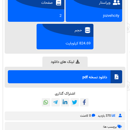
ویراستار
صفحات
2
jozvehcity
حجم
824.69 کیلوبایت
لینک های دانلود
دانلود نسخه pdf
اشتراک گذاری
370 بازدید
0 کامنت
برچسب ها: