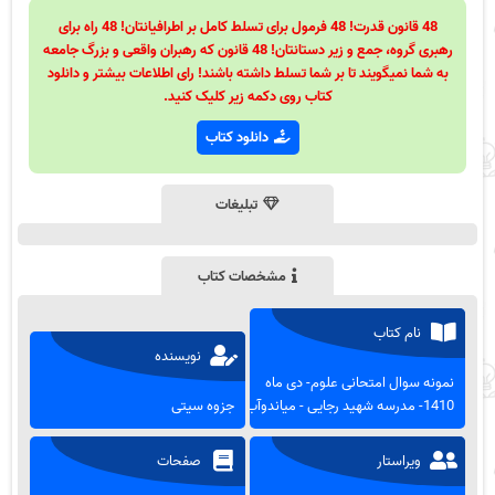
48 قانون قدرت! 48 فرمول برای تسلط کامل بر اطرافیانتان! 48 راه برای
رهبری گروه، جمع و زیر دستانتان! 48 قانون که رهبران واقعی و بزرگ جامعه
به شما نمیگویند تا بر شما تسلط داشته باشند! رای اطلاعات بیشتر و دانلود
کتاب روی دکمه زیر کلیک کنید.
دانلود کتاب
تبلیغات
مشخصات کتاب
نام کتاب
نویسنده
نمونه سوال امتحانی علوم- دی ماه
1410- مدرسه شهید رجایی - میاندوآب
جزوه سیتی
ویراستار
صفحات