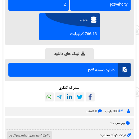
2
jozvehcity
حجم
766.13 کیلوبایت
لینک های دانلود
دانلود نسخه pdf
اشتراک گذاری
300 بازدید
0 کامنت
برچسب ها:
لینک کوتاه مطلب: