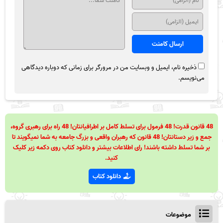
ذخیره نام، ایمیل و وبسایت من در مرورگر برای زمانی که دوباره دیدگاهی
می‌نویسم.
48 قانون قدرت! 48 فرمول برای تسلط کامل بر اطرافیانتان! 48 راه برای رهبری گروه،
جمع و زیر دستانتان! 48 قانون که رهبران واقعی و بزرگ جامعه به شما نمیگویند تا
بر شما تسلط داشته باشند! رای اطلاعات بیشتر و دانلود کتاب روی دکمه زیر کلیک
کنید.
دانلود کتاب
موضوعات