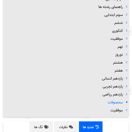
راهنمای رشته ها
سوم ابتدایی
ششم
کنکوری
موفقیت
نهم
نوروز
هشتم
هفتم
یازدهم انسانی
یازدهم تجربی
یازدهم ریاضی
محصولات
موفقیت
جدید ها
نظرات
تگ ها