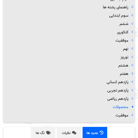
راهنمای رشته ها
سوم ابتدایی
ششم
کنکوری
موفقیت
نهم
نوروز
هشتم
هفتم
یازدهم انسانی
یازدهم تجربی
یازدهم ریاضی
محصولات
موفقیت
جدید ها
نظرات
تگ ها