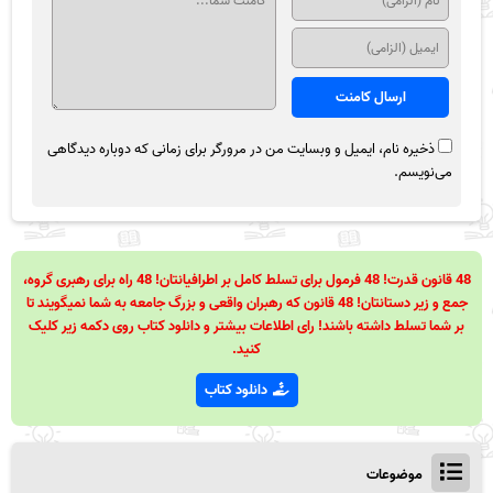
ذخیره نام، ایمیل و وبسایت من در مرورگر برای زمانی که دوباره دیدگاهی
می‌نویسم.
48 قانون قدرت! 48 فرمول برای تسلط کامل بر اطرافیانتان! 48 راه برای رهبری گروه،
جمع و زیر دستانتان! 48 قانون که رهبران واقعی و بزرگ جامعه به شما نمیگویند تا
بر شما تسلط داشته باشند! رای اطلاعات بیشتر و دانلود کتاب روی دکمه زیر کلیک
کنید.
دانلود کتاب
موضوعات