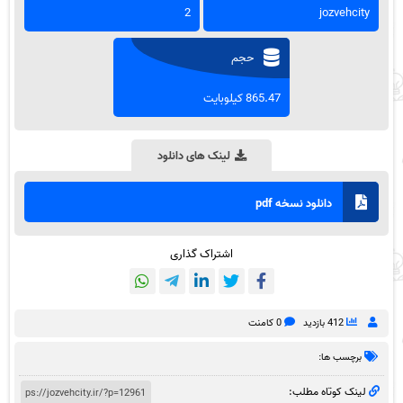
2
jozvehcity
حجم
865.47 کیلوبایت
لینک های دانلود
دانلود نسخه pdf
اشتراک گذاری
412 بازدید
0 کامنت
برچسب ها:
لینک کوتاه مطلب: