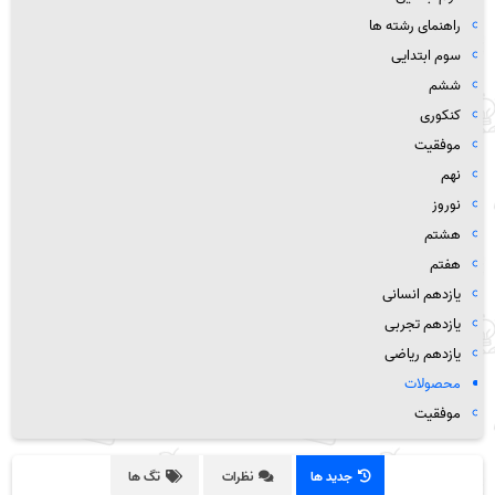
راهنمای رشته ها
سوم ابتدایی
ششم
کنکوری
موفقیت
نهم
نوروز
هشتم
هفتم
یازدهم انسانی
یازدهم تجربی
یازدهم ریاضی
محصولات
موفقیت
جدید ها
نظرات
تگ ها