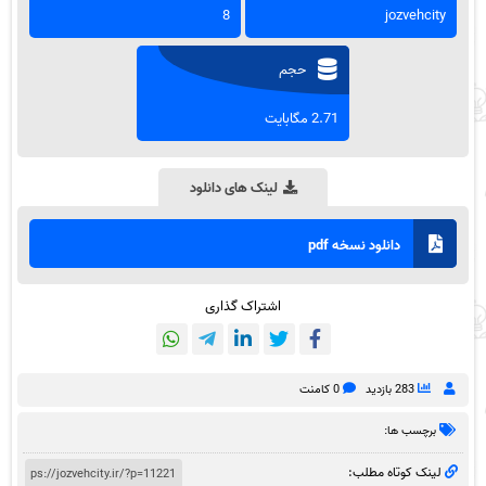
8
jozvehcity
حجم
2.71 مگابایت
لینک های دانلود
دانلود نسخه pdf
اشتراک گذاری
283 بازدید
0 کامنت
برچسب ها:
لینک کوتاه مطلب: