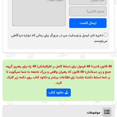
ذخیره نام، ایمیل و وبسایت من در مرورگر برای زمانی که دوباره دیدگاهی
می‌نویسم.
48 قانون قدرت! 48 فرمول برای تسلط کامل بر اطرافیانتان! 48 راه برای رهبری گروه،
جمع و زیر دستانتان! 48 قانون که رهبران واقعی و بزرگ جامعه به شما نمیگویند تا
بر شما تسلط داشته باشند! رای اطلاعات بیشتر و دانلود کتاب روی دکمه زیر کلیک
کنید.
دانلود کتاب
موضوعات