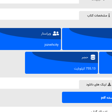
مشخصات کتاب
ویراستار
jozvehcity
حجم
755.13 کیلوبایت
لینک های دانلود
ه pdf
اشتراک گذاری