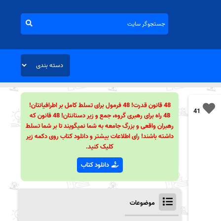
48 قانون قدرت! 48 فرمول برای تسلط کامل بر اطرافیانتان!
41
48 راه برای رهبری گروه، جمع و زیر دستانتان! 48 قانون که
رهبران واقعی و بزرگ جامعه به شما نمیگویند تا بر شما تسلط
داشته باشند! رای اطلاعات بیشتر و دانلود کتاب روی دکمه زیر
کلیک کنید.
دانلود کتاب
موضوعات