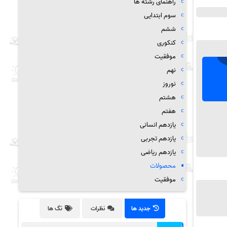
راهنمای رشته ها
سوم ابتدایی
ششم
کنکوری
موفقیت
نهم
نوروز
هشتم
هفتم
یازدهم انسانی
یازدهم تجربی
یازدهم ریاضی
محصولات
موفقیت
جدید ها
نظرات
تگ ها