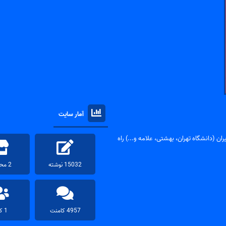
آمار سایت
ان (دانشگاه تهران، بهشتی، علامه و...) راه
15032 نوشته
2 محصول
4957 کامنت
1 کاربر