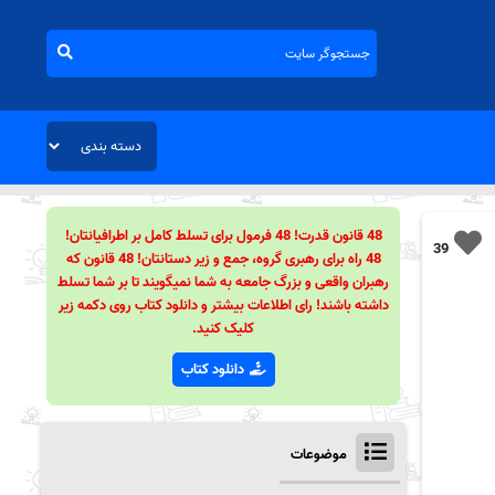
48 قانون قدرت! 48 فرمول برای تسلط کامل بر اطرافیانتان!
39
48 راه برای رهبری گروه، جمع و زیر دستانتان! 48 قانون که
رهبران واقعی و بزرگ جامعه به شما نمیگویند تا بر شما تسلط
داشته باشند! رای اطلاعات بیشتر و دانلود کتاب روی دکمه زیر
کلیک کنید.
دانلود کتاب
موضوعات