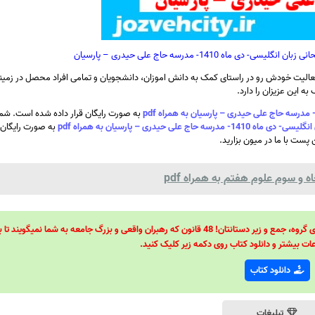
اه 1410- مدرسه حاج علی حیدری – پارسیان
الیت خودش رو در راستای کمک به دانش اموزان، دانشجویان و تمامی افراد محصل در زمینه
ه این عزیزان را دارد.
به صورت رایگان قرار داده شده است. شما
لی حیدری – پارسیان به همراه pdf
به صورت رایگان د
 پست با ما در میون بزارید.
 و سوم علوم هفتم به همراه pdf
48 قانون قدرت! 48 فرمول برای تسلط کامل بر اطرافیانتان! 48 راه برای رهبری گروه، جمع و زیر دستانتان! 48 قانون که رهبران واقعی و بزرگ جامعه به شما نمیگ
ات بیشتر و دانلود کتاب روی دکمه زیر کلیک کنید.
دانلود کتاب
تبلیغات