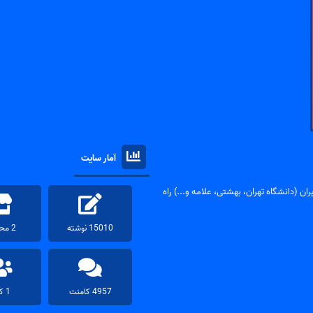
آمار سایت
ان (دانشگاه تهران، بهشتی، علامه و...) راه
15010 نوشته
2 محصول
4957 کامنت
1 کاربر