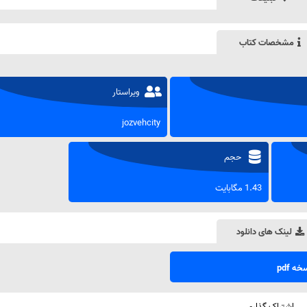
مشخصات کتاب
ویراستار
jozvehcity
حجم
1.43 مگابایت
لینک های دانلود
ه pdf
اشتراک گذاری