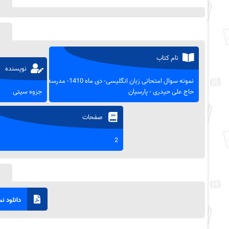
نام کتاب
نویسنده
نمونه سوال امتحانی زبان انگلیسی- دی ماه 1410- مدرسه
حاج علی حیدری - پارسیان
جزوه سیتی
صفحات
2
دانلود نسخ