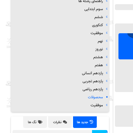
راهنمای رشته ها
سوم ابتدایی
ششم
کنکوری
موفقیت
نهم
نوروز
هشتم
هفتم
یازدهم انسانی
یازدهم تجربی
یازدهم ریاضی
محصولات
موفقیت
جدید ها
نظرات
تگ ها