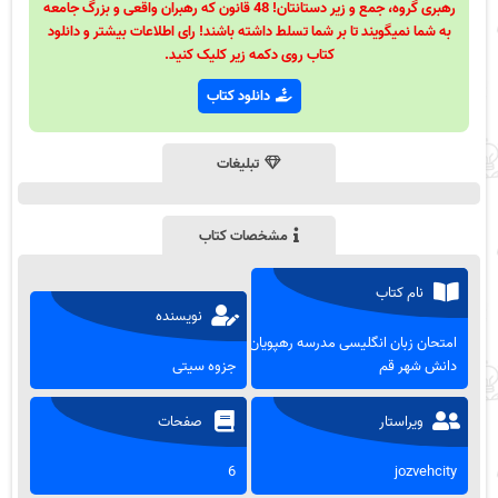
رهبری گروه، جمع و زیر دستانتان! 48 قانون که رهبران واقعی و بزرگ جامعه
به شما نمیگویند تا بر شما تسلط داشته باشند! رای اطلاعات بیشتر و دانلود
کتاب روی دکمه زیر کلیک کنید.
دانلود کتاب
تبلیغات
مشخصات کتاب
نام کتاب
نویسنده
امتحان زبان انگلیسی مدرسه رهپویان
دانش شهر قم
جزوه سیتی
ویراستار
صفحات
6
jozvehcity